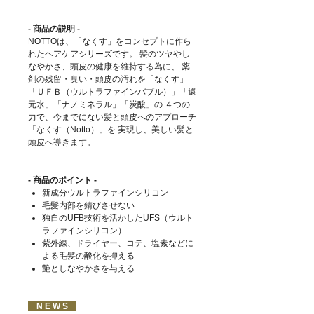
- 商品の説明 -
NOTTOは、「なくす」をコンセプトに作ら
れたヘアケアシリーズです。 髪のツヤやし
なやかさ、頭皮の健康を維持する為に、 薬
剤の残留・臭い・頭皮の汚れを「なくす」
「ＵＦＢ（ウルトラファインバブル）」「還
元水」「ナノミネラル」「炭酸」の ４つの
力で、今までにない髪と頭皮へのアプローチ
「なくす（Notto）」を 実現し、美しい髪と
頭皮へ導きます。
- 商品のポイント -
新成分ウルトラファインシリコン
毛髪内部を錆びさせない
独自のUFB技術を活かしたUFS（ウルト
ラファインシリコン）
紫外線、ドライヤー、コテ、塩素などに
よる毛髪の酸化を抑える
艶としなやかさを与える
N E W S