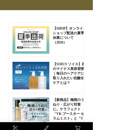
【SHOP】オンライン
ショップ配送の夏季
休業について
（2026）
KERAFFECT ケラフェクト CMC リンク 150g
KERAFFECT ケラフェクト アシッドリンク
KERAFFECT ケラフェクト フィルムコネクタ
KERAFFECT ケラフェクト VKブースターホ
PhytoDianese フィトジアネーゼ 30ml
MATIN et ETOILE マタンエエトアル OIL
MATIN et ETOILE マタンエエトアル STILL -
MATIN et ETOILE マタンエエトアル AIR -
SOIUS ソイス H＋トリートメント
SOIUS ソイス H＋シャンプー
aesti アエスティ フェイスマスク 150ml
aesti アエスティ ピートトナー 100ml
aesti アエスティ モイスチュアライジングコン
aesti アエスティ ボディ＆バスマスク 23ml
KERAFFECT ケラフェクト VKブースターセ
【SOIUS ソイス】夜
150g
ー 150g
ームケア 50g
Dispenser
STYLE Hair Oil 65ml
STYLE Hair Oil 65ml
ディショナー 250ml
ラムミスト
価格
価格
価格
価格
価格
価格
価格
￥5,742
￥4,400
￥5,500
￥5,500
￥4,620
￥3,300
￥715
のマイナス美容習慣
在庫なし
価格
価格
価格
価格
価格
価格
価格
｜毎日のヘアケアに
￥4,785
￥11,484
￥2,090
￥220
￥3,960
￥3,960
￥3,850
取り入れたい抗酸化
ケアとは？
【新商品】梅雨のう
ねり・広がり対策
に。ケラフェクト
「VK ブースター セ
ラムミスト」と「VK
ブースターホームケ
ア」をご紹介します