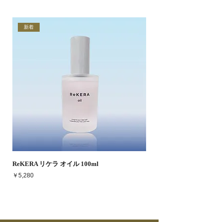
めご了承ください。
返品の際はお届け時と同じ様な梱包状態
ＰＰＧ－２００／７０コポリマー／アル
でお願いいたします。
ギニン／フィチン酸／アモジメチコン／
返品・交換ともに必ず事前に当店に連絡
香料／酸化銀
新着
を御願い致します。
連絡なく、商品を返送いただいた場合
は、返品・交換がお受けできない場合も
ございますのをご了承願います 。
ReKERA リケラ オイル 100ml
価格
￥5,280
人気商品
新着