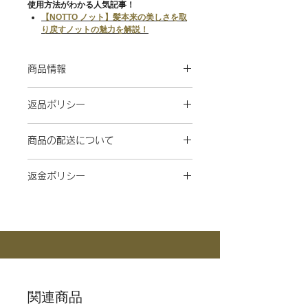
使用方法がわかる人気記事！
【NOTTO ノット】髪本来の美しさを取
り戻すノットの魅力を解説！
商品情報
成分
返品ポリシー
水／セテアリルアルコール／ベヘントリ
モニウムクロリド／ジアルキル（Ｃ１２
7日間以内なら返品交換を受付ております。
－１８）ジモニウムクロリド／イソプロ
商品の配送について
ただし、未開封のものに限らせていただきま
パノール／ジメチコン／二酸化炭素／ク
す。注意点につきましては、以下をお読みく
ラドシホンノバエカレドニアエ多糖体／
通常在庫がある商品につきましては、ご
ださい。
クラドシホンノバエカレドニアエエキス
返金ポリシー
入金確認後4～10日営業日以内発送いた
【不良品あるいはご注文の品と違う商品が届
／加水分解ゴマタンパクＰＧプロピルメ
します。
いた場合】
チルシランジオール／（ジヒドロキシメ
商品に欠陥がある場合や誤配送があった
一部出荷が遅れる商品に関してはメール
商品の品質には万全を期していますが万
チルシリルプロポキシ）ヒドロキシプロ
場合には、商品到着後7日以内にご連絡
にて納期のご連絡をいたします。
一破損・汚損していた場合や、ご注文の
ピル加水分解ケラチン／加水分解カゼイ
いただければ、返品または返金にて対応
なお配送は日本国内のみとさせていただ
品と違う商品が届いた場合、1週間以内
ン／加水分解シルク／アルガニアスピノ
いたします。
きます。
に必ずお電話にてご連絡下さい。
サ核油／ココイルアミノ酸Ｎａ／アスパ
返送・返金手続きの詳細については、
お
配送料の変更が行われる場合がありま
折り返し返品先の住所及び返品または交
ラギン酸Ｍｇ／アスパラギン酸Ｋ／サル
問い合わせフォーム
までご連絡くださ
す、あらかじめご了承くださいませ。
換方法をご連絡いたします。
コシン／植物灰エキス／クエン酸／クエ
い。
※納品書は発行致しておりません。
不良品に関する返品、交換の際の送料及
ン酸Ｎａ／コカミドプロピルベタイン／
なお、お客様のご都合による返品・返金
び代金の返金手数料等は弊社にて負担致
テトラオレイン酸ソルベス－３０／ステ
関連商品
はお受けいたしかねますので、あらかじ
します。
アリン酸グリセリル（ＳＥ）／ＰＥＧ／