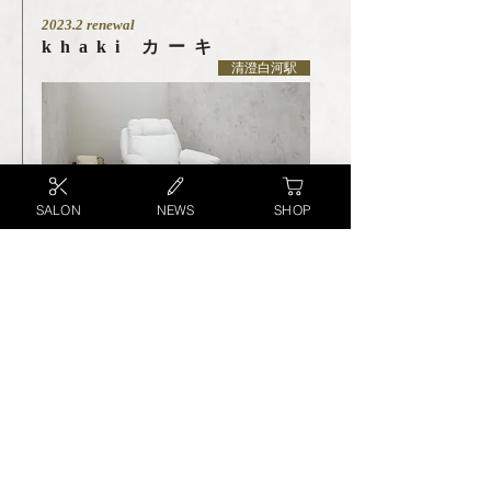
2023.2 renewal
khaki カーキ
清澄白河駅
SALON
NEWS
SHOP
2018年に創業された大人気アイラッシュサロ
ンkiiroが、名前を新たにリニューアルオープ
ンしました。
2024.3 open
ホウム
HOUM.
清澄白河駅