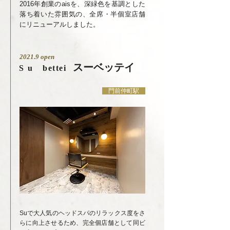
2016年創業のaisを、深緑色を基調とした
落ち着いた雰囲気の、全席・半個室店舗
にリニューアルしました。
2021.9 open
スーベッテイ
Su
bettei
門前仲町駅
Suで大人気のヘッドスパのリラックス度をさ
らに向上させるため、完全個店舗として同ビ