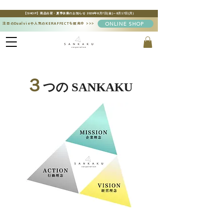
【SHOP】商品出荷・夏季休業のお知らせ 2026年8月7日(金)～8月17日(月)
ONLINE SHOP
注目のDualvieや人気のKERAFFECTも販売中
>>>
３
つの SANKAKU