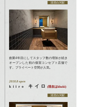
清澄白河駅
創業4年目にしてスタッフ数の増加が続き
オープンした初の
個室コンセプト店舗で
す。プライベート空間が人気。
2018.8 open
キイロ
kiiro
(現在はkhaki)
清澄白河駅