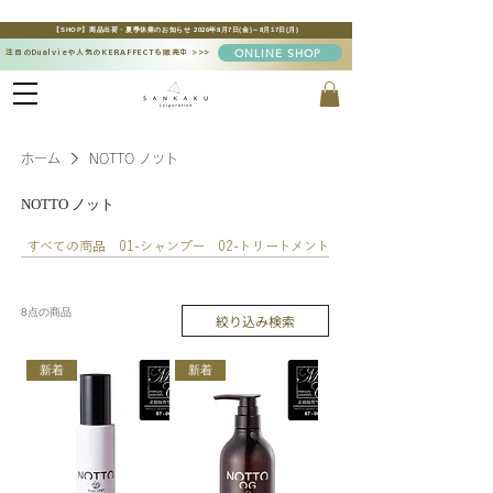
【SHOP】商品出荷・夏季休業のお知らせ 2026年8月7日(金)～8月17日(月)
ONLINE SHOP
注目のDualvieや人気のKERAFFECTも販売中
>>>
ホーム
NOTTO ノット
NOTTO ノット
すべての商品
01-シャンプー
02-トリートメント
03-アウトバス
8点の商品
絞り込み検索
新着
新着