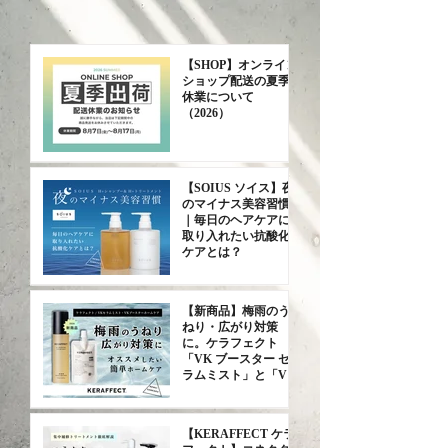
【SHOP】オンライン
ショップ配送の夏季
休業について
（2026）
【SOIUS ソイス】夜
NOTTO OG No.1シャンプー
NOTTO OG No.2トリートメント
KERAFFECT ケラフェクト シャンプ
ReKERA リケラ エマルジョン
SOIUS ソイス H＋トリートメント
SOIUS ソイス H＋シャンプー
KERAFFECT ケラフェクト VKブー
enu エヌ シャンプー SL（つややか）
enu エヌ リペアメント SL（つやや
MODENICA モデニカ ナチュラルF
KERAFFECT ケラフェクト CMCト
デュアルビー プレミアムシャンプー
Dualvie デュアルビー プレミアムト
のマイナス美容習慣
｜毎日のヘアケアに
ー
スターホームケア 50g
か）
200ml
リートメント（やわらか）
500g
リートメント 300g
価格
価格
価格
価格
価格
価格
￥5,445
￥5,808
￥4,620
￥5,500
￥5,500
￥3,630
取り入れたい抗酸化
在庫なし
在庫なし
価格
価格
価格
価格
価格
￥4,950
￥2,090
￥3,872
￥2,783
￥6,050
ケアとは？
【新商品】梅雨のう
ねり・広がり対策
に。ケラフェクト
「VK ブースター セ
ラムミスト」と「VK
ブースターホームケ
ア」をご紹介します
（KERAFFECT ケラ
【KERAFFECT ケラ
フェクト）