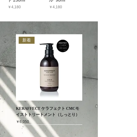
価格
価格
￥4,180
￥4,180
新着
KERAFFECT ケラフェクト CMCモ
イストトリートメント（しっとり）
価格
￥6,050
新着
新着
人気商品
人気商品
人気商品
人気商品
人気商品