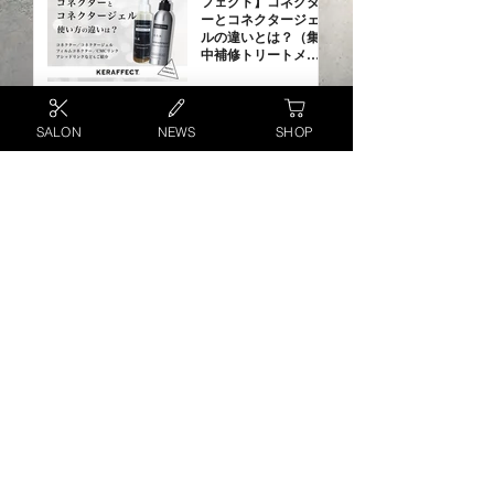
フェクト】コネクタ
ーとコネクタージェ
ルの違いとは？（集
中補修トリートメン
ト解説）コネクター
／コネクタージェル
／フィルムコネクタ
ー／CMCリンク／ア
1
/
4
SALON
NEWS
SHOP
シッドリンク
HAIR SALON