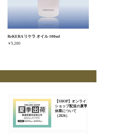
ReKERA リケラ オイル 100ml
価格
￥5,280
人気商品
新着
【SHOP】オンライン
ショップ配送の夏季
休業について
（2026）