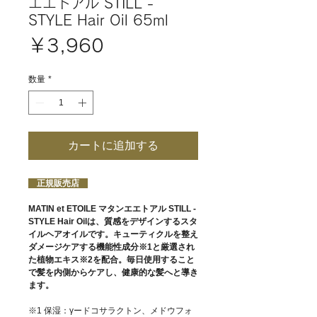
エエトアル STILL -
STYLE Hair Oil 65ml
価
￥3,960
格
数量
*
カートに追加する
正規販売店
MATIN et ETOILE マタンエエトアル STILL -
STYLE Hair Oilは、質感をデザインするスタ
イルヘアオイルです。キューティクルを整え
ダメージケアする機能性成分※1と厳選され
た植物エキス※2を配合。毎日使用すること
で髪を内側からケアし、健康的な髪へと導き
ます。
※1 保湿：γードコサラクトン、メドウフォ