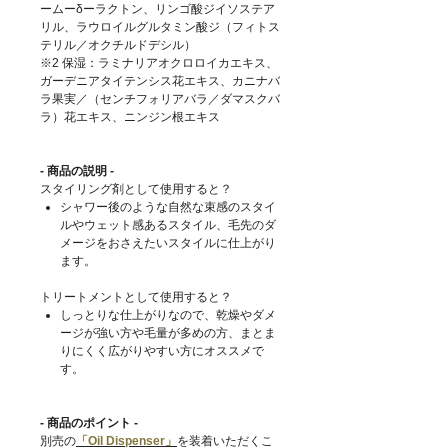
ームーδーラクトン、リンゴ酸ジイソステア
リル、ラウロイルグルタミン酸ジ（フィトス
テリル／オクチルドデシル）
※2 保湿：ラミナリアオクロロイカエキス、
ガーデニアタイテンシス花エキス、カニナバ
ラ果実／（センチフォリアバラ／ダマスクバ
ラ）花エキス、ニンジン根エキス
- 商品の説明 -
スタイリング剤として使用すると？
シャワー後のような自然な束感のスタイ
ルやウェット感あるスタイル、毛先のダ
メージをおさえたいスタイルに仕上がり
ます。
トリートメントとして使用すると？
しっとりな仕上がりなので、乾燥やダメ
ージが強い方や毛量が多めの方、まとま
りにくく広がりやすい方にオススメで
す。
- 商品のポイント -
別売の
「Oil Dispenser」
を装着いただくこ