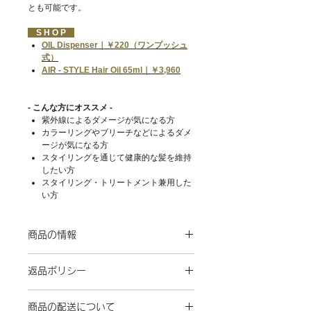
とも可能です。
S H O P
OIL Dispenser｜￥220（ワンプッシュ
式）
AIR - STYLE Hair Oil 65ml｜￥3,960
- こんな方にオススメ -
紫外線によるダメージが気になる方
カラーリングやブリーチなどによるダメ
ージが気になる方
スタイリングを通じて健康的な髪を維持
したい方
スタイリング・トリートメント兼用した
い方
商品の情報
内容量
返品ポリシー
65ml
7日間以内なら返品交換を受付ております。
アロマ
商品の配送について
ただし、未開封のものに限らせていただきま
TRIP オリエンタルアンバー