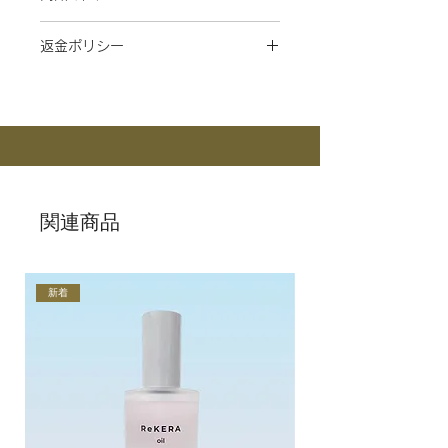
す。注意点につきましては、以下をお読みく
通常在庫がある商品につきましては、ご
ださい。
全成分
返金ポリシー
入金確認後4～10日営業日以内発送いた
【不良品あるいはご注文の品と違う商品が届
ジメチコン・シクロペンタシロキサン・
します。
いた場合】
パルミチン酸エチルヘキシル・安息香酸
商品に欠陥がある場合や誤配送があった
一部出荷が遅れる商品に関してはメール
商品の品質には万全を期していますが万
アルキル（Ｃ１２ー１５）・ジフェニル
場合には、商品到着後7日以内にご連絡
にて納期のご連絡をいたします。
一破損・汚損していた場合や、ご注文の
シロキシフェニルトリメチコン・アモジ
いただければ、返品または返金にて対応
なお配送は日本国内のみとさせていただ
品と違う商品が届いた場合、1週間以内
メチコン・スクワラン・ダイズ油・トリ
いたします。
きます。
に必ずお電話にてご連絡下さい。
（カプリル酸／カプリン酸）グリセリ
返送・返金手続きの詳細については、
お
配送料の変更が行われる場合がありま
折り返し返品先の住所及び返品または交
ル・アミノプロピルジメチコン・γード
問い合わせフォーム
までご連絡くださ
す、あらかじめご了承くださいませ。
換方法をご連絡いたします。
コサラクトン・メドウフォームーδーラ
い。
※納品書は発行致しておりません。
不良品に関する返品、交換の際の送料及
クトン・リンゴ酸ジイソステアリル・ラ
なお、お客様のご都合による返品・返金
び代金の返金手数料等は弊社にて負担致
ミナリアオクロロイカエキス・ガーデニ
関連商品
はお受けいたしかねますので、あらかじ
します。
アタイテンシス花エキス・カニナバラ果
めご了承ください。
返品の際はお届け時と同じ様な梱包状態
実／（センチフォリアバラ／ダマスクバ
でお願いいたします。
ラ）花エキス・ニンジン根エキス・ラウ
返品・交換ともに必ず事前に当店に連絡
ロイルグルタミン酸ジ（フィトステリル
新着
を御願い致します。
／オクチルドデシル）・ヤシ油・酢酸ト
連絡なく、商品を返送いただいた場合
コフェロール・トコフェロール・香料
は、返品・交換がお受けできない場合も
ございますのをご了承願います 。