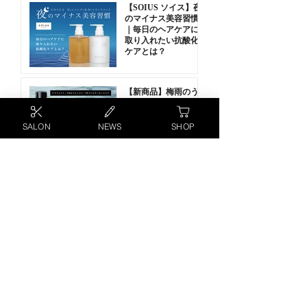
KERAFFECT ケラフェクト CMC リンク 150g
KERAFFECT ケラフェクト アシッドリンク
KERAFFECT ケラフェクト フィルムコネクタ
KERAFFECT ケラフェクト VKブースターホ
PhytoDianese フィトジアネーゼ 30ml
MATIN et ETOILE マタンエエトアル OIL
MATIN et ETOILE マタンエエトアル STILL -
MATIN et ETOILE マタンエエトアル AIR -
SOIUS ソイス H＋トリートメント
SOIUS ソイス H＋シャンプー
aesti アエスティ フェイスマスク 150ml
aesti アエスティ ピートトナー 100ml
aesti アエスティ モイスチュアライジングコン
aesti アエスティ ボディ＆バスマスク 23ml
KERAFFECT ケラフェクト VKブースターセ
【SOIUS ソイス】夜
150g
ー 150g
ームケア 50g
Dispenser
STYLE Hair Oil 65ml
STYLE Hair Oil 65ml
ディショナー 250ml
ラムミスト
価格
価格
価格
価格
価格
価格
価格
￥5,742
￥4,400
￥5,500
￥5,500
￥4,620
￥3,300
￥715
のマイナス美容習慣
在庫なし
価格
価格
価格
価格
価格
価格
価格
｜毎日のヘアケアに
￥4,785
￥11,484
￥2,090
￥220
￥3,960
￥3,960
￥3,850
取り入れたい抗酸化
ケアとは？
【新商品】梅雨のう
ねり・広がり対策
に。ケラフェクト
「VK ブースター セ
SALON
NEWS
SHOP
ラムミスト」と「VK
ブースターホームケ
ア」をご紹介します
（KERAFFECT ケラ
【KERAFFECT ケラ
フェクト）
フェクト】コネクタ
ーとコネクタージェ
ルの違いとは？（集
中補修トリートメン
ト解説）コネクター
／コネクタージェル
／フィルムコネクタ
ー／CMCリンク／ア
1
/
4
シッドリンク