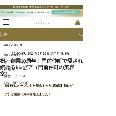
【SHOP】商品出荷・夏季休業のお知らせ 2026年8月7日(金)～8月17日(月)
ONLINE SHOP
注目のDualvieや人気のKERAFFECTも販売中
>>>
記事
All Posts
SANKAKU
2024年7月12日
読了時間: 3分
All Posts
祝・創業10周年！門前仲町で愛され
ホームケア方法
続けるbiaビア（門前仲町の美容
店舗ニュース
室）
会社ニュース
ONLINE SHOP
2014年にオープンした記念すべき1店舗目【biaビ
ア】が創業10周年を迎えました！