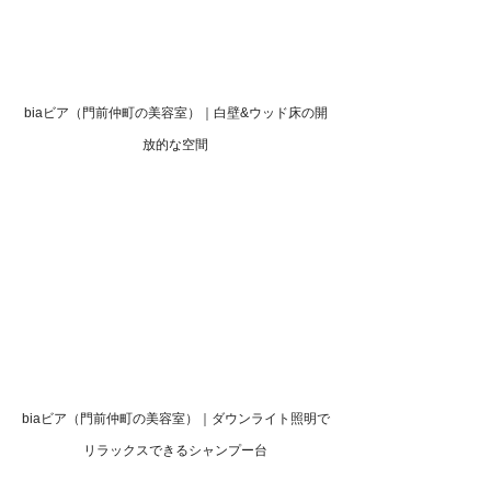
biaビア（門前仲町の美容室）｜白壁&ウッド床の開
放的な空間
biaビア（門前仲町の美容室）｜ダウンライト照明で
リラックスできるシャンプー台