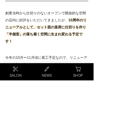
創業当時から仕切りのないオープンで開放的な空間
の店内に好評をいただいてきましたが、
10周年のリ
ニューアルとして、セット面の座席に仕切りを作り
「半個室」の落ち着く空間に生まれ変わる予定で
す！
今年の10月〜11月頃に着工予定なので、リニューア
ルの時期が決まり次第、またご案内させていただき
ます。
SALON
NEWS
SHOP
今後とも
biaビア（門前仲町）
をよろしくお願いいた
します！
WEB予約する（biaビア・門前仲町）