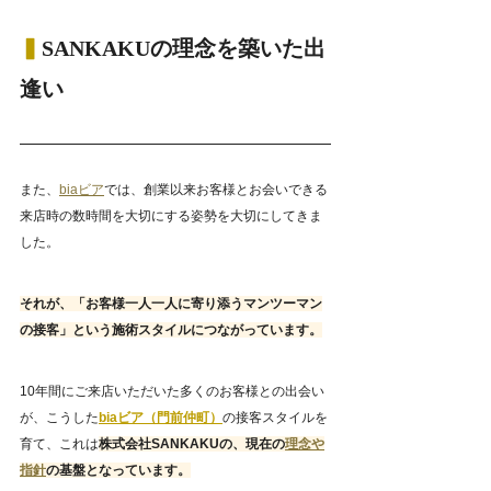
▍
SANKAKUの理念を築いた出
逢い
また、
biaビア
では、創業以来お客様とお会いできる
来店時の数時間を大切にする姿勢を大切にしてきま
した。
それが、「お客様一人一人に寄り添うマンツーマン
の接客」という施術スタイルにつながっています。
10年間にご来店いただいた多くのお客様との出会い
が、こうした
biaビア（門前仲町）
の接客スタイルを
育て、これは
株式会社SANKAKUの、現在の
理念や
指針
の基盤となっています。